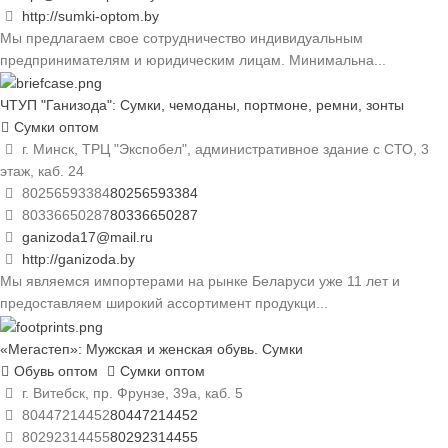
http://sumki-optom.by
Мы предлагаем свое сотрудничество индивидуальным
предпринимателям и юридическим лицам. Минимальна...
ЧТУП "Ганизода": Сумки, чемоданы, портмоне, ремни, зонты
Сумки оптом
г. Минск, ТРЦ "Экспобел", административное здание с СТО, 3
этаж, каб. 24
80256593384
80256593384
80336650287
80336650287
ganizoda17@mail.ru
http://ganizoda.by
Мы являемся импортерами на рынке Беларуси уже 11 лет и
предоставляем широкий ассортимент продукци...
«Мегастеп»: Мужская и женская обувь. Сумки
Обувь оптом
Сумки оптом
г. Витебск, пр. Фрунзе, 39а, каб. 5
80447214452
80447214452
80292314455
80292314455