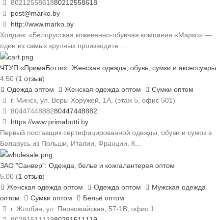
80212558618
80212558618
post@marko.by
http://www.marko.by
Холдинг «Белорусская кожевенно-обувная компания «Марко» —
один из самых крупных производите...
ЧТУП «ПримаБотти»: Женская одежда, обувь, сумки и аксессуары
4.50
(
1 отзыв
)
Одежда оптом
Женская одежда оптом
Сумки оптом
г. Минск, ул. Веры Хоружей, 1А, (этаж 5, офис 501)
80447448882
80447448882
https://www.primabotti.by
Первый поставщик сертифицированной одежды, обуви и сумок в
Беларусь из Польши, Италии, Франции, К...
ЗАО "Санвер": Одежда, белье и кожгалантерея оптом
5.00
(
1 отзыв
)
Женская одежда оптом
Одежда оптом
Мужская одежда
оптом
Сумки оптом
Бельё оптом
г. Жлобин, ул. Первомайская, 57-1В, офис 1
80291511119
80291511119