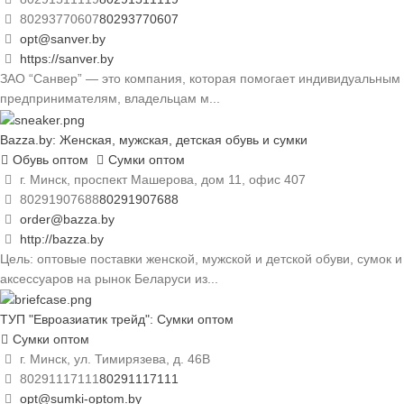
80293770607
80293770607
opt@sanver.by
https://sanver.by
ЗАО “Санвер” — это компания, которая помогает индивидуальным
предпринимателям, владельцам м...
Bazza.by: Женская, мужская, детская обувь и сумки
Обувь оптом
Сумки оптом
г. Минск, проспект Машерова, дом 11, офис 407
80291907688
80291907688
order@bazza.by
http://bazza.by
Цель: оптовые поставки женской, мужской и детской обуви, сумок и
аксессуаров на рынок Беларуси из...
ТУП "Евроазиатик трейд": Сумки оптом
Сумки оптом
г. Минск, ул. Тимирязева, д. 46В
80291117111
80291117111
opt@sumki-optom.by