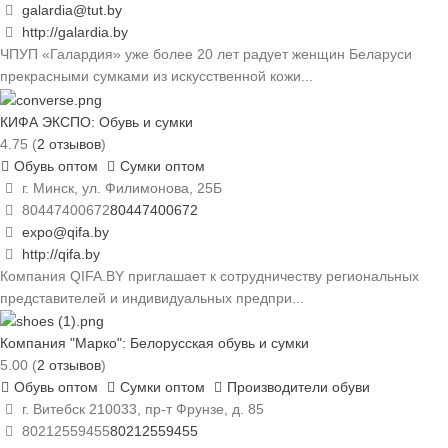
galardia@tut.by
http://galardia.by
ЧПУП «Галардия» уже более 20 лет радует женщин Беларуси
прекрасными сумками из искусственной кожи...
КИФА ЭКСПО: Обувь и сумки
4.75
(
2 отзывов
)
Обувь оптом
Сумки оптом
г. Минск, ул. Филимонова, 25Б
80447400672
80447400672
expo@qifa.by
http://qifa.by
Компания QIFA.BY приглашает к сотрудничеству региональных
представителей и индивидуальных предпри...
Компания "Марко": Белорусская обувь и сумки
5.00
(
2 отзывов
)
Обувь оптом
Сумки оптом
Производители обуви
г. Витебск 210033, пр-т Фрунзе, д. 85
80212559455
80212559455