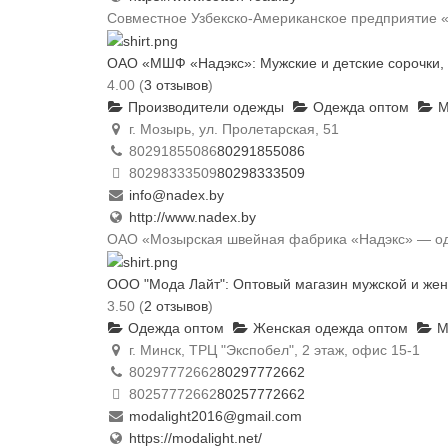
Совместное Узбекско-Американское предприятие «C
ОАО «МШФ «Надэкс»: Мужские и детские сорочки, 
4.00
(
3 отзывов
)
Производители одежды
Одежда оптом
М
г. Мозырь, ул. Пролетарская, 51
80291855086
80291855086
80298333509
80298333509
info@nadex.by
http://www.nadex.by
ОАО «Мозырская швейная фабрика «Надэкс» — одн
ООО "Мода Лайт": Оптовый магазин мужской и же
3.50
(
2 отзывов
)
Одежда оптом
Женская одежда оптом
М
г. Минск, ТРЦ "Экспобел", 2 этаж, офис 15-1
80297772662
80297772662
80257772662
80257772662
modalight2016@gmail.com
https://modalight.net/