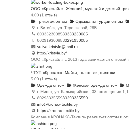
ООО «Кристайл»: Женский, мужской и детский трик
4.00
(
1 отзыв
)
Трикотаж оптом
Одежда из Турции оптом
г. Витебск, ул. Терешковой, 28Б
80333230085
80333230085
80291930085
80291930085
yuliya.kristyle@mail.ru
http://kristyle.by/
ООО «Кристайл» с 2013 года занимается оптовой и
ЧТУП «Кронакс»: Майки, толстовки, жилетки
5.00
(
1 отзыв
)
Одежда оптом
Женская одежда оптом
М
г. Минск, ул. Кальварийская, 33, помещение 1,
80293335559
80293335559
info@kronax-textile.by
https://kronax-textile.by
Компания КРОНАКС-Тектиль реализует оптом и отши