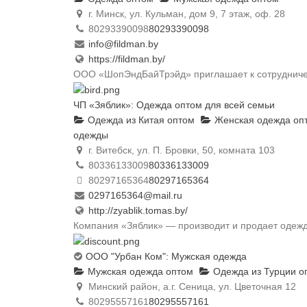
г. Минск, ул. Кульман, дом 9, 7 этаж, оф. 28
80293390098
80293390098
info@fildman.by
https://fildman.by/
ООО «ШопЭндБайТрэйд» приглашает к сотрудничес
ЧП «Зяблик»: Одежда оптом для всей семьи
Одежда из Китая оптом
Женская одежда оп
одежды
г. Витебск, ул. П. Бровки, 50, комната 103
80336133009
80336133009
80297165364
80297165364
0297165364@mail.ru
http://zyablik.tomas.by/
Компания «Зяблик» — производит и продает одежду 
ООО "Урбан Ком": Мужская одежда
Мужская одежда оптом
Одежда из Турции о
Минский район, а.г. Сеница, ул. Цветочная 12
80295557161
80295557161