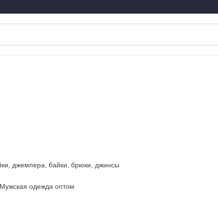
ЖЕНСКАЯ ОДЕЖДА
ДЕТСКАЯ ОДЕЖДА
ОБУВЬ
СУМКИ
П
йки, джемпера, байки, брюки, джинсы
Мужская одежда оптом