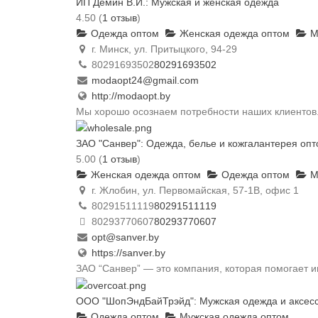
ИП Демин В.И.: Мужская и женская одежда
4.50
(
1 отзыв
)
Одежда оптом
Женская одежда оптом
М
г. Минск, ул. Притыцкого, 94-29
80291693502
80291693502
modaopt24@gmail.com
http://modaopt.by
Мы хорошо осознаем потребности наших клиентов.
ЗАО "Санвер": Одежда, белье и кожгалантерея оп
5.00
(
1 отзыв
)
Женская одежда оптом
Одежда оптом
М
г. Жлобин, ул. Первомайская, 57-1В, офис 1
80291511119
80291511119
80293770607
80293770607
opt@sanver.by
https://sanver.by
ЗАО “Санвер” — это компания, которая помогает 
ООО "ШопЭндБайТрэйд": Мужская одежда и аксес
Одежда оптом
Мужская одежда оптом