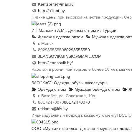
Kentsprite@mail.ru
http://a1opt.by
Низкие цены при высоком качестве продукции. Сер
ИП Малыгин А.М.: Джинсы оптом из Турции
Женская одежда оптом
Мужская одежда оп
г. Минск
80293555559
80293555559
JEANSOVIKMINSK@GMAIL.COM
http://jeansovik.by/
Работая в розничной торговле более 10 лет, мы че
ЗАО "КиС": Одежда, обувь, аксессуары
Одежда оптом
Мужская одежда оптом
Же
г. Витебск, ул. Советская, 10а
80172470070
80172470070
reklama@kis.by
Индивидуальный подход к каждому клиенту! ВСЕ 
ООО «Мультитекстиль»: Детская и мужская одежда