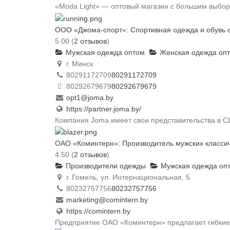
«Moda Light» — оптовый магазин с большим выборо
ООО «Джома-спорт»: Спортивная одежда и обувь 
5.00
(
2 отзывов
)
Мужская одежда оптом
Женская одежда оп
г. Минск
80291172709
80291172709
80292679679
80292679679
opt1@joma.by
https://partner.joma.by/
Компания Joma имеет свои представительства в СШ
ОАО «Коминтерн»: Производитель мужских класси
4.50
(
2 отзывов
)
Производители одежды
Мужская одежда оп
г. Гомель, ул. Интернациональная, 5
80232757756
80232757756
marketing@comintern.by
https://comintern.by
Предприятие ОАО «Коминтерн» предлагает гибкие 