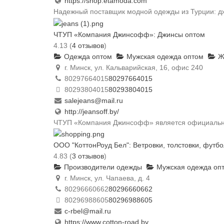
https://shop.etamoda.com
Надежный поставщик модной одежды из Турции: дж
ЧТУП «Компания Джинсофф»: Джинсы оптом
4.13
(
4 отзывов
)
Одежда оптом
Мужская одежда оптом
Же
г. Минск, ул. Кальварийская, 16, офис 240
80297664015
80297664015
80293804015
80293804015
salejeans@mail.ru
http://jeansoff.by/
ЧТУП «Компания Джинсофф» является официальным
ООО "КоттонРоуд Бел": Ветровки, толстовки, футбо
4.83
(
3 отзывов
)
Производители одежды
Мужская одежда оп
г. Минск, ул. Чапаева, д. 4
80296660662
80296660662
80296988605
80296988605
c-rbel@mail.ru
https://www.cotton-road.by