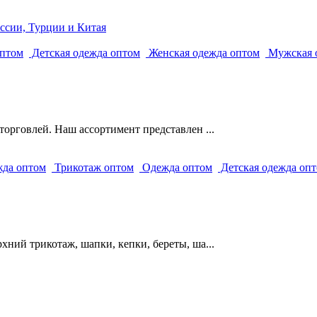
ссии, Турции и Китая
оптом
Детская одежда оптом
Женская одежда оптом
Мужская 
орговлей. Наш ассортимент представлен ...
да оптом
Трикотаж оптом
Одежда оптом
Детская одежда оп
ний трикотаж, шапки, кепки, береты, ша...