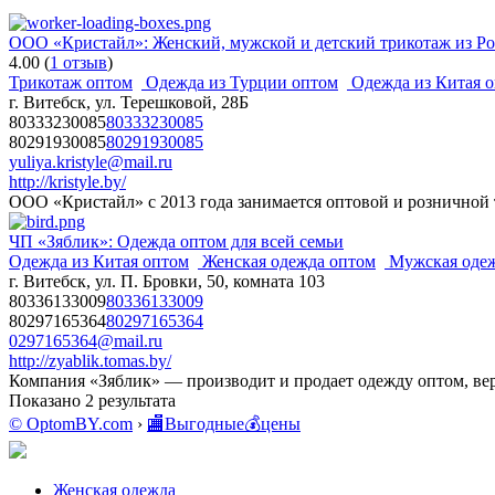
ООО «Кристайл»: Женский, мужской и детский трикотаж из Ро
4.00
(
1 отзыв
)
Трикотаж оптом
Одежда из Турции оптом
Одежда из Китая 
г. Витебск, ул. Терешковой, 28Б
80333230085
80333230085
80291930085
80291930085
yuliya.kristyle@mail.ru
http://kristyle.by/
ООО «Кристайл» с 2013 года занимается оптовой и розничной т
ЧП «Зяблик»: Одежда оптом для всей семьи
Одежда из Китая оптом
Женская одежда оптом
Мужская одеж
г. Витебск, ул. П. Бровки, 50, комната 103
80336133009
80336133009
80297165364
80297165364
0297165364@mail.ru
http://zyablik.tomas.by/
Компания «Зяблик» — производит и продает одежду оптом, верх
Показано 2 результата
© OptomBY.com
›
🏬Выгодные💰цены
Женская одежда