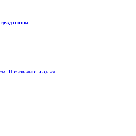
одежда оптом
том
Производители одежды