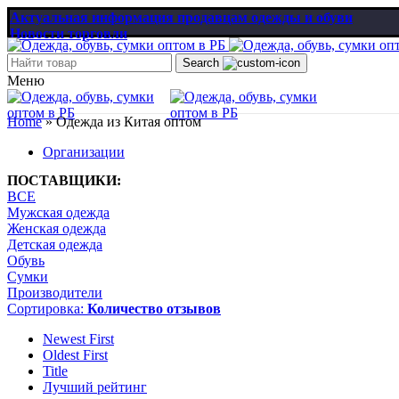
Актуальная информация продавцам одежды и обуви
Новости торговли
Search
Меню
Home
»
Одежда из Китая оптом
Организации
ПОСТАВЩИКИ:
ВСЕ
Мужская одежда
Женская одежда
Детская одежда
Обувь
Сумки
Производители
Сортировка:
Количество отзывов
Newest First
Oldest First
Title
Лучший рейтинг