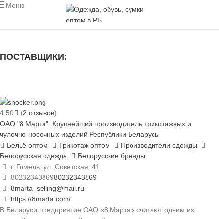
Меню
ПОСТАВЩИКИ:
ВСЕ
МУЖСКАЯ ОДЕЖДА
ЖЕНСКАЯ ОДЕЖДА
ДЕТСКАЯ ОДЕЖДА
ОБУВЬ
СУМКИ
ПРОИЗВОДИТЕЛИ
4.50
(
2
отзывов
)
ОАО "8 Марта": Крупнейший производитель трикотажных и
чулочно-носочных изделий Республики Беларусь
Бельё оптом
Трикотаж оптом
Производители одежды
Белорусская одежда
Белорусские бренды
г. Гомель, ул. Советская, 41
80232343869
80232343869
8marta_selling@mail.ru
https://8marta.com/
В Беларуси предприятие ОАО «8 Марта» считают одним из