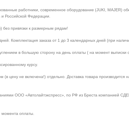
рованные работники, современное оборудование (JUKI, MAJER) об
 и Российской Федерации.
) без привязки к размерным рядам!
дней. Комплектация заказа от 1 до 3 календарных дней (при налич
углением в большую сторону на день оплаты ( на момент выписки с
ксированному курсу.
ом (в цену не включена!) отдельно. Доставка товара производится
ниями ООО «Автолайтэкспресс», по РФ из Бреста компанией СДЕК
е момента оплаты.