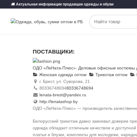
Актуальная информация продавцам одежды и обуви
ПОСТАВЩИКИ:
ВСЕ
МУЖСКАЯ ОДЕЖДА
ОДО «ЛеНата-Плюс»: Деловые офисные костюмы дл
Женская одежда оптом
Трикотаж оптом
г. Брест, ул. Суворова, 21
80336748694
80336748694
lenata-brest@yandex.ru
http://lenatashop.by
ОДО «ЛеНата-Плюс» — производитель качественно
Белорусский трикотаж давно завоевал доверие прек
одежда обладает отличным качеством и доступной
платья и блузки, комплекты для молодежи, нарядн