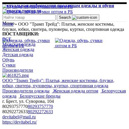
Актуальная информация продавцам одежды и обуви
Новости торговли
Search
Меню
Home
»
ООО "Трамп Трейд": Платья, женские костюмы,
блузки, юбки, свитера, пуловеры, куртки, спортивная одежда
ПОСТАВЩИКИ:
ВСЕ
Мужская одежда
Женская одежда
Детская одежда
Обувь
Сумки
Производители
ООО "Трамп Трейд": Платья, женские костюмы, блузки,
юбки, свитера, пуловеры, куртки, спортивная одежда
Производители одежды
Женская одежда оптом
Белорусская
одежда
Белорусские бренды
г. Брест, ул. Суворова, 104
80293757770
80293757770
80292272633
80292272633
devitabel@mail.ru
https://devitabel.ru/